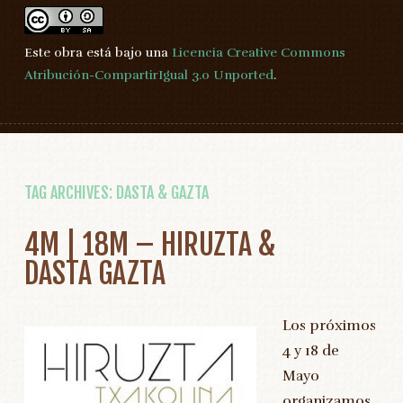
Este obra está bajo una
Licencia Creative Commons
Atribución-CompartirIgual 3.0 Unported
.
TAG ARCHIVES:
DASTA & GAZTA
4M | 18M – HIRUZTA &
DASTA GAZTA
Los próximos
4 y 18 de
Mayo
organizamos