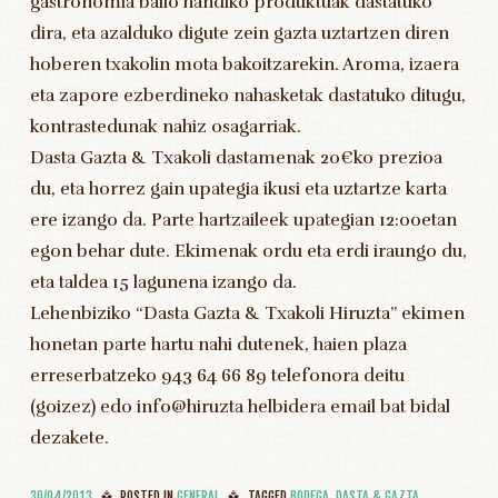
gastronomia balio handiko produktuak dastatuko
dira, eta azalduko digute zein gazta uztartzen diren
hoberen txakolin mota bakoitzarekin. Aroma, izaera
eta zapore ezberdineko nahasketak dastatuko ditugu,
kontrastedunak nahiz osagarriak.
Dasta Gazta & Txakoli dastamenak 20€ko prezioa
du, eta horrez gain upategia ikusi eta uztartze karta
ere izango da. Parte hartzaileek upategian 12:00etan
egon behar dute. Ekimenak ordu eta erdi iraungo du,
eta taldea 15 lagunena izango da.
Lehenbiziko “Dasta Gazta & Txakoli Hiruzta” ekimen
honetan parte hartu nahi dutenek, haien plaza
erreserbatzeko 943 64 66 89 telefonora deitu
(goizez) edo info@hiruzta helbidera email bat bidal
dezakete.
30/04/2013
POSTED IN
GENERAL
TAGGED
BODEGA
,
DASTA & GAZTA
,