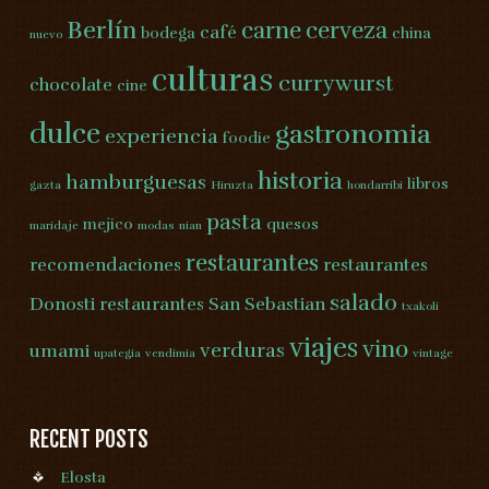
Berlín
carne
cerveza
café
bodega
china
nuevo
culturas
currywurst
chocolate
cine
dulce
gastronomia
experiencia
foodie
historia
hamburguesas
libros
gazta
Hiruzta
hondarribi
pasta
mejico
quesos
maridaje
modas
nian
restaurantes
recomendaciones
restaurantes
salado
Donosti
restaurantes San Sebastian
txakoli
viajes
vino
verduras
umami
upategia
vendimia
vintage
RECENT POSTS
Elosta