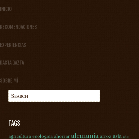
SKIP TO CONTENT
INICIO
Menu
RECOMENDACIONES
EXPERIENCIAS
DASTA GAZTA
SOBRE MÍ
Search
TAGS
alemania
asia
agricultura ecológica
ahorrar
arroz
año