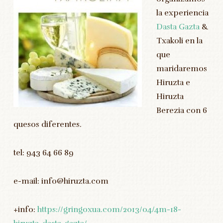
la experiencia
Dasta Gazta
&
Txakoli en la
que
maridaremos
Hiruzta e
Hiruzta
Berezia con 6
quesos diferentes.
tel: 943 64 66 89
e-mail: info@hiruzta.com
+info:
https://gringoxua.com/2013/04/4m-18-